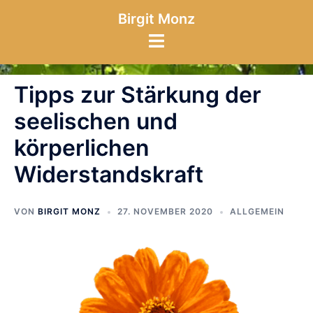
Zum
Birgit Monz
Inhalt
Menü
springen
umschalten
Tipps zur Stärkung der
seelischen und
körperlichen
Widerstandskraft
VON
BIRGIT MONZ
27. NOVEMBER 2020
ALLGEMEIN