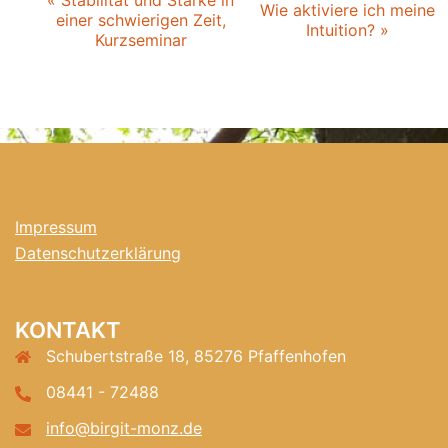
Veranstaltung-
«
Stabilität und Stärke in
Wie aktiviere ich meine
einer schwierigen Zeit,
Navigation
Intuition?
»
Kurzseminar
Impressum
Datenschutzerklärung
KONTAKT
Schubertstraße 18, 85276 Pfaffenhofen
08441 - 72488
info@birgit-monz.de