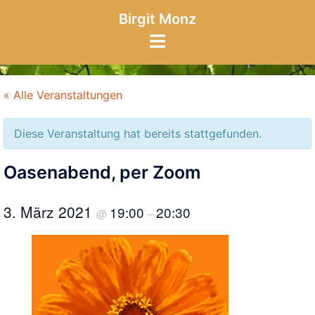
Zum
Birgit Monz
Inhalt
Menü
springen
umschalten
« Alle Veranstaltungen
Diese Veranstaltung hat bereits stattgefunden.
Oasenabend, per Zoom
3. März 2021
19:00
20:30
@
–