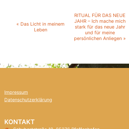
Veranstaltung-
RITUAL FÜR DAS NEUE
JAHR – Ich mache mich
Navigation
«
Das Licht in meinem
stark für das neue Jahr
Leben
und für meine
persönlichen Anliegen
»
Impressum
Datenschutzerklärung
KONTAKT